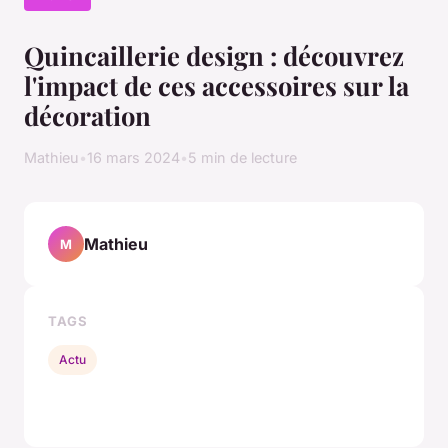
Quincaillerie design : découvrez
l'impact de ces accessoires sur la
décoration
Mathieu
•
16 mars 2024
•
5 min de lecture
Mathieu
M
TAGS
Actu