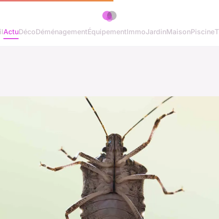
l
Actu
Déco
Déménagement
Équipement
Immo
Jardin
Maison
Piscine
T