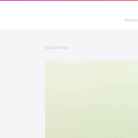
Accuei
Accueil
›
Actu