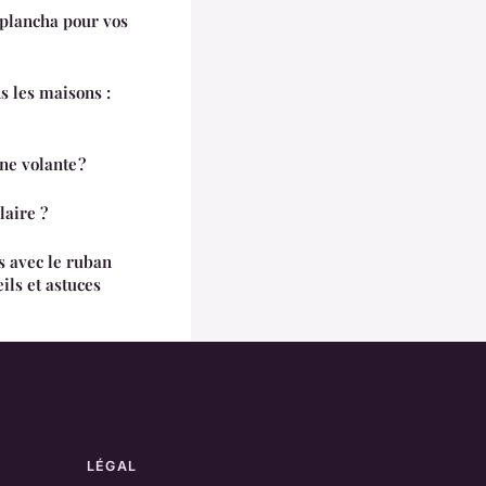
plancha pour vos
s les maisons :
ne volante ?
laire ?
 avec le ruban
ils et astuces
LÉGAL