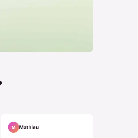
?
Mathieu
M