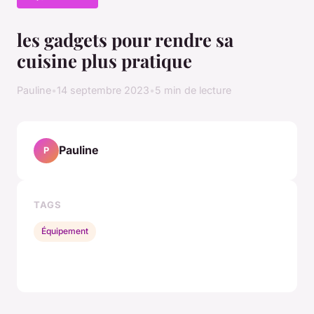
les gadgets pour rendre sa
cuisine plus pratique
Pauline
•
14 septembre 2023
•
5 min de lecture
Pauline
P
TAGS
Équipement