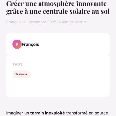
Créer une atmosphère innovante
grâce à une centrale solaire au sol
François
•
21 décembre 2025
•
6 min de lecture
François
F
TAGS
Travaux
Imaginer un
terrain inexploité
transformé en source