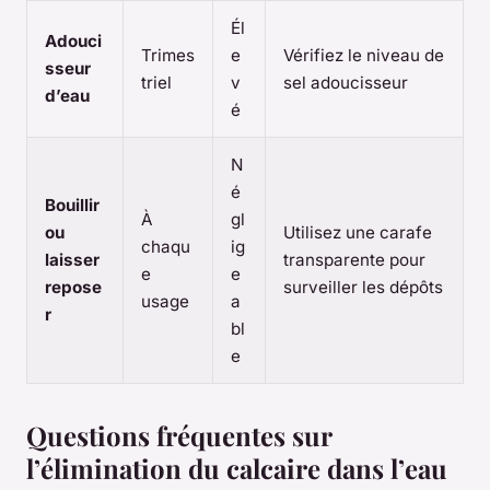
Él
Adouci
Trimes
e
Vérifiez le niveau de
sseur
triel
v
sel adoucisseur
d’eau
é
N
é
Bouillir
À
gl
ou
Utilisez une carafe
chaqu
ig
laisser
transparente pour
e
e
repose
surveiller les dépôts
usage
a
r
bl
e
Questions fréquentes sur
l’élimination du calcaire dans l’eau