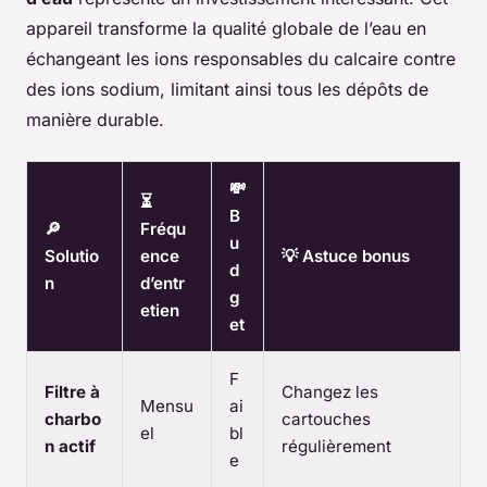
appareil transforme la qualité globale de l’eau en
échangeant les ions responsables du calcaire contre
des ions sodium, limitant ainsi tous les dépôts de
manière durable.
💸
⏳
B
🔎
Fréqu
u
Solutio
ence
💡 Astuce bonus
d
n
d’entr
g
etien
et
F
Filtre à
Changez les
Mensu
ai
charbo
cartouches
el
bl
n actif
régulièrement
e